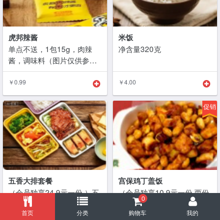
虎邦辣酱
米饭
单点不送，1包15g，肉辣
净含量320克
酱，调味料（图片仅供参
考）
￥0.99
￥4.00
五香大排套餐
宫保鸡丁盖饭
（会员独享24.9元一份 ）五
（会员独享10.9元一份 两份
0
香大排 银芽肉丝 鱼香茄子
起售 ）宫保鸡丁+ 东北香米
首页
分类
购物车
我的
豆皮小白菜 老玉米 东北香米
饭（仅供参考）